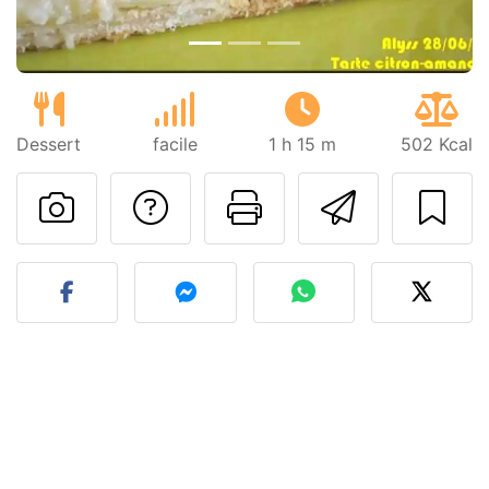
Dessert
facile
1 h 15 m
502 Kcal
Poser une question
Imprimer cet
Envoyer
Publier votre photo de cet