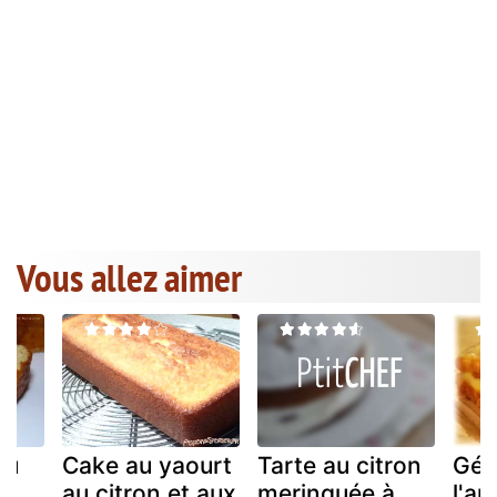
Vous allez aimer
au
Cake au yaourt
Tarte au citron
Gén
x
au citron et aux
meringuée à
l'a