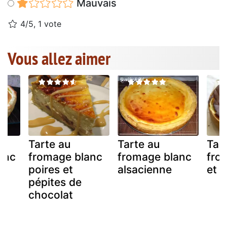
Mauvais
4/5, 1 vote
Vous allez aimer
Tarte au
Tarte au
Tar
anc
fromage blanc
fromage blanc
fro
poires et
alsacienne
et c
pépites de
chocolat