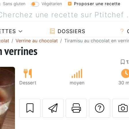
Sans gluten
Végétarien
Proposer une recette
ETTES
DOSSIERS
olat
Verrine au chocolat
Tiramisu au chocolat en verri
n verrines
Dessert
moyen
30 m
Envoyer cette r
Imprimer c
Poser
Suivant
P