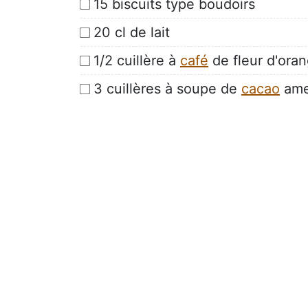
15 biscuits type boudoirs
20 cl de lait
1/2 cuillère à
café
de fleur d'orang
3 cuillères à soupe de
cacao
amer