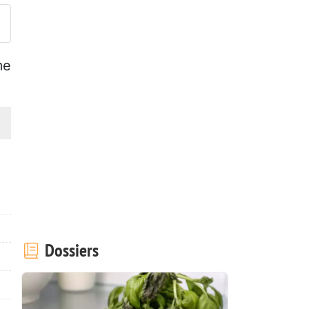
me
Dossiers