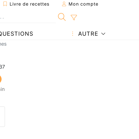
Livre de recettes
Mon compte
QUESTIONS
AUTRE
nes
in
ecette à un ami
ette page
 une question à l'auteur
ublier votre photo de cette r