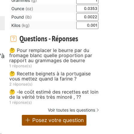
Grammes
(g)
Ounce
(oz)
Pound
(lb)
Kilos
(kg)
Questions - Réponses
🤔 Pour remplacer le beurre par du
fromage blanc quelle proportion par
'à
rapport au grammages de beurre
1 réponse(s)
🤔 Recette beignets à la portugaise
vous mettez quand la farine ?
2 réponse(s)
🤔 -le coût estimé des recettes est loin
de la vérité très très minoré , ??
1 réponse(s)
Voir toutes les questions
Posez votre question
,