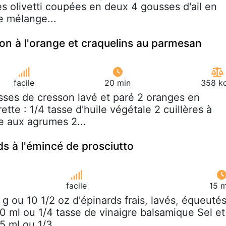
es olivetti coupées en deux 4 gousses d'ail en
e mélange...
on à l'orange et craquelins au parmesan
facile
20 min
358 kc
asses de cresson lavé et paré 2 oranges en
tte : 1/4 tasse d'huile végétale 2 cuillères à
e aux agrumes 2...
ds à l'émincé de prosciutto
facile
15 m
 g ou 10 1/2 oz d'épinards frais, lavés, équeuté
0 ml ou 1/4 tasse de vinaigre balsamique Sel et
5 ml ou 1/3...