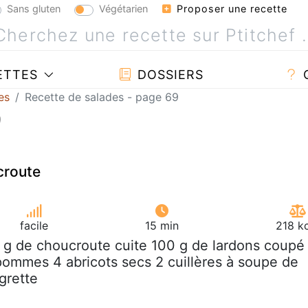
Sans gluten
Végétarien
Proposer une recette
ETTES
DOSSIERS
es
Recette de salades - page 69
9
croute
facile
15 min
218 k
 g de choucroute cuite 100 g de lardons coupé
pommes 4 abricots secs 2 cuillères à soupe de
igrette