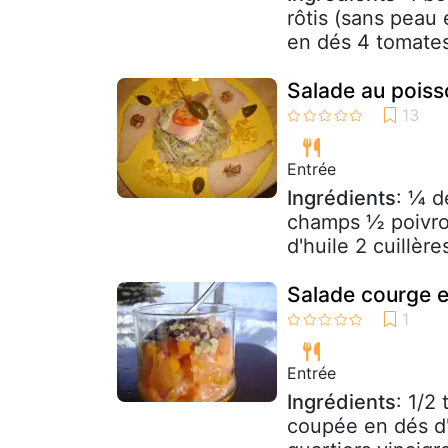
rôtis (sans peau
en dés 4 tomates
Salade au pois
Entrée
Ingrédients
: ¼ d
champs ½ poivron
d'huile 2 cuillère
Salade courge e
Entrée
Ingrédients
: 1/2
coupée en dés d'