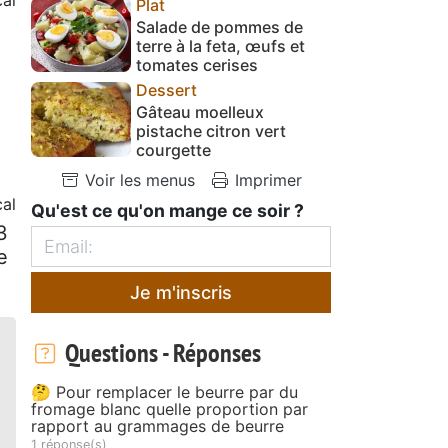
Plat
Salade de pommes de
terre à la feta, œufs et
tomates cerises
Dessert
Gâteau moelleux
pistache citron vert
courgette
Voir les menus
Imprimer
al
Qu'est ce qu'on mange ce soir ?
3
e
Je m'inscris
Questions - Réponses
🤔 Pour remplacer le beurre par du
fromage blanc quelle proportion par
rapport au grammages de beurre
1 réponse(s)