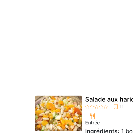
Salade aux haric
Entrée
Ingrédients
: 1 b