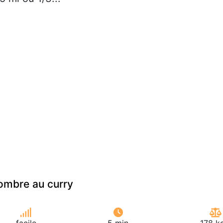
ombre au curry
facile
5 min
178 k