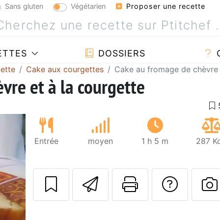
Sans gluten
Végétarien
Proposer une recette
ETTES
DOSSIERS
ette
Cake aux courgettes
Cake au fromage de chèvre e
vre et à la courgette
Entrée
moyen
1 h 5 m
287 Kc
Envoyer cette r
Imprimer c
Poser
P