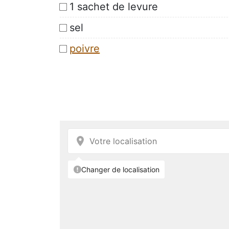
1 sachet de levure
sel
poivre