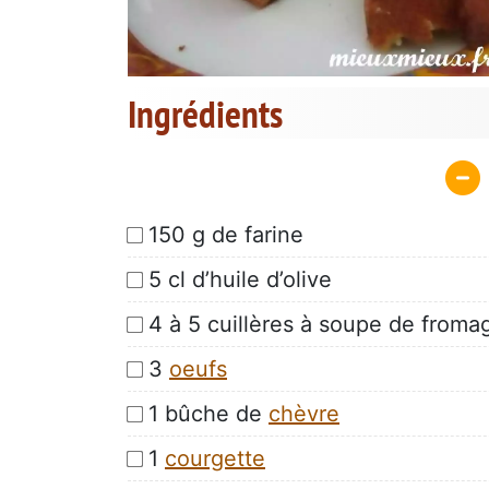
Ingrédients
150 g de farine
5 cl d’huile d’olive
4 à 5 cuillères à soupe de froma
3
oeufs
1 bûche de
chèvre
1
courgette