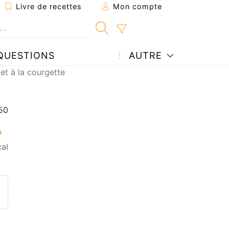
Livre de recettes
Mon compte
QUESTIONS
AUTRE
t à la courgette
al
ecette à un ami
ette page
 une question à l'auteur
ublier votre photo de cette r