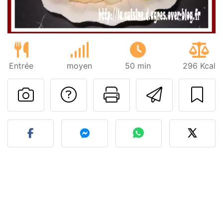
Entrée
moyen
50 min
296 Kcal
Poser une question
Imprimer cet
Envoyer
Publier votre photo de cet