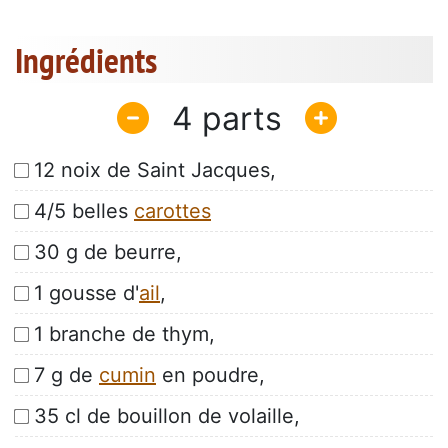
Ingrédients
4
12 noix de Saint Jacques,
4/5 belles
carottes
30 g de beurre,
1 gousse d'
ail
,
1 branche de thym,
7 g de
cumin
en poudre,
35 cl de bouillon de volaille,