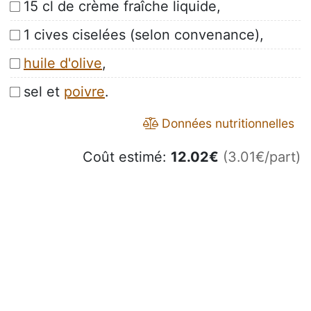
15 cl de crème fraîche liquide,
1 cives ciselées (selon convenance),
huile d'olive
,
sel et
poivre
.
Données nutritionnelles
Coût estimé:
12.02
€
(3.01€/part)