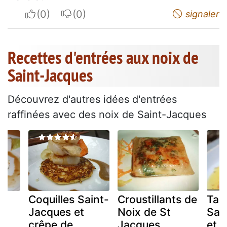
I apreciate
I do not appreciate
signaler
Recettes d'entrées aux noix de
Saint-Jacques
Découvrez d'autres idées d'entrées
raffinées avec des noix de Saint-Jacques
Coquilles Saint-
Croustillants de
Tar
Jacques et
Noix de St
Sai
crêpe de
Jacques
et F