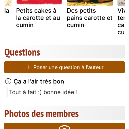
à la
Petits cakes à
Des petits
Vive
la carotte et au
pains carotte et
terr
cumin
cumin
car
cum
Questions
Poser une question à l'auteur
Ça a l'air très bon
Tout à fait :) bonne idée !
Photos des membres