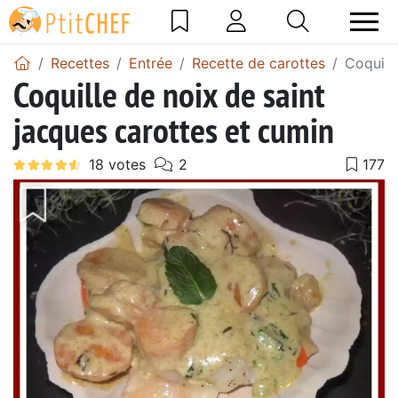
Recettes
Entrée
Recette de carottes
Coquill
Coquille de noix de saint
jacques carottes et cumin