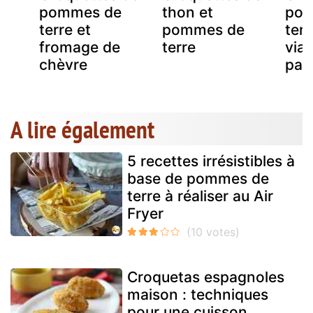
et
pommes de
thon et
po
terre et
pommes de
terr
fromage de
terre
via
chèvre
pan
A lire également
5 recettes irrésistibles à
base de pommes de
terre à réaliser au Air
Fryer
Croquetas espagnoles
maison : techniques
pour une cuisson