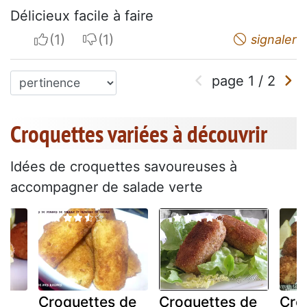
Délicieux facile à faire
I apreciate
I do not appreciate
signaler
page
1
/
2
Croquettes variées à découvrir
Idées de croquettes savoureuses à
accompagner de salade verte
Croquettes de
Croquettes de
Cro