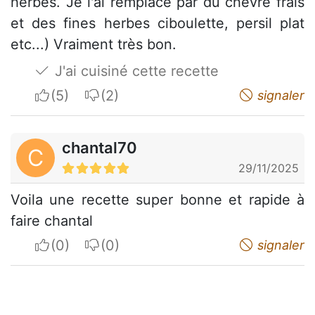
herbes. Je l'ai remplacé par du chèvre frais
et des fines herbes ciboulette, persil plat
etc...) Vraiment très bon.
J'ai cuisiné cette recette
I apreciate
I do not appreciate
signaler
chantal70
C
29/11/2025
Voila une recette super bonne et rapide à
faire chantal
I apreciate
I do not appreciate
signaler