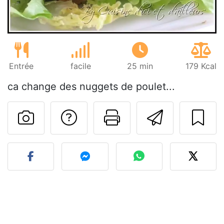
Entrée
facile
25 min
179 Kcal
ca change des nuggets de poulet...
Poser une question
Imprimer cet
Envoyer
Publier votre photo de cet