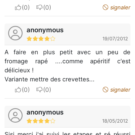
I apreciate
I do not appreciate
signaler
anonymous
19/07/2012
A faire en plus petit avec un peu de
fromage rapé ....comme apéritif c'est
délicieux !
Variante mettre des crevettes...
I apreciate
I do not appreciate
signaler
anonymous
18/05/2012
Sisi merçi j'ai suivi les etapes et sé réussi