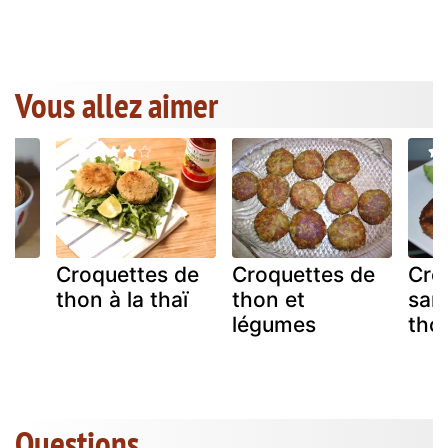
Vous allez aimer
e
Croquettes de
Croquettes de
Cro
thon à la thaï
thon et
sar
on
légumes
tho
Questions