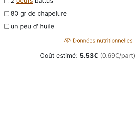
2
oeufs
battus
80 gr de chapelure
un peu d' huile
Données nutritionnelles
Coût estimé:
5.53
€
(0.69€/part)