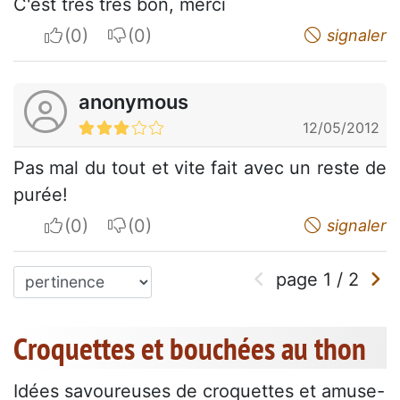
C'est tres tres bon, merci
I apreciate
I do not appreciate
signaler
anonymous
12/05/2012
Pas mal du tout et vite fait avec un reste de
purée!
I apreciate
I do not appreciate
signaler
page
1
/
2
Croquettes et bouchées au thon
Idées savoureuses de croquettes et amuse-