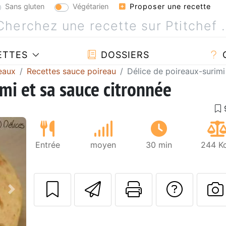
Sans gluten
Végétarien
Proposer une recette
ETTES
DOSSIERS
eaux
Recettes sauce poireau
Délice de poireaux-surimi
mi et sa sauce citronnée
Entrée
moyen
30 min
244 Kc
Envoyer cette r
Imprimer c
Poser
Suivant
P