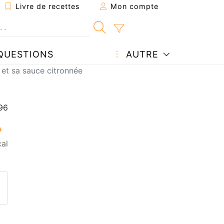
Livre de recettes
Mon compte
QUESTIONS
AUTRE
 et sa sauce citronnée
al
ecette à un ami
ette page
 une question à l'auteur
ublier votre photo de cette r