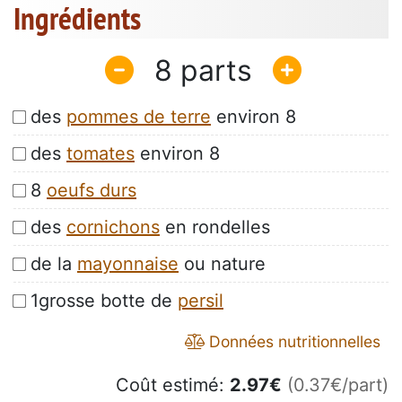
Ingrédients
8
des
pommes de terre
environ 8
des
tomates
environ 8
8
oeufs durs
des
cornichons
en rondelles
de la
mayonnaise
ou nature
1grosse botte de
persil
Données nutritionnelles
Coût estimé:
2.97
€
(0.37€/part)