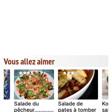
Vous allez aimer
Salade du
Salade de
Koh
pêcheur.............
pates à tomber
sal