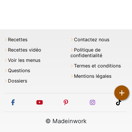
Recettes
Contactez nous
Recettes vidéo
Politique de
confidentialité
Voir les menus
Termes et conditions
Questions
Mentions légales
Dossiers
+
facebook
youtube
pinterest
instagram
tikt
© Madeinwork