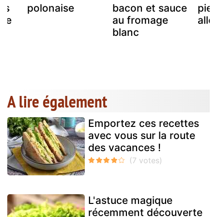
ts
polonaise
bacon et sauce
pie
de
au fromage
all
blanc
A lire également
Emportez ces recettes
avec vous sur la route
des vacances !
L'astuce magique
récemment découverte