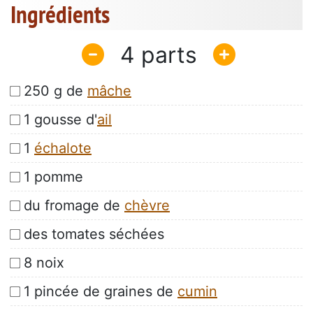
Ingrédients
4
250 g de
mâche
1 gousse d'
ail
1
échalote
1 pomme
du fromage de
chèvre
des tomates séchées
8 noix
1 pincée de graines de
cumin