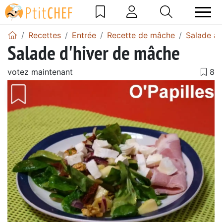
Recettes
Entrée
Recette de mâche
Salade à
Salade d'hiver de mâche
votez maintenant