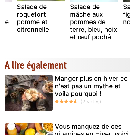
Salade de
Salade de
Sal
u
roquefort
mâche aux
figu
vre
pomme et
pommes de
noi
citronnelle
terre, bleu, noix
et œuf poché
A lire également
Manger plus en hiver ce
n'est pas un mythe et
voilà pourquoi !
Vous manquez de ces
vitamines en Hiver, voici