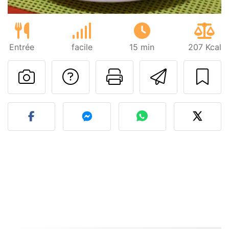
Entrée
facile
15 min
207 Kcal
Poser une question
Imprimer cet
Envoyer
Publier votre photo de cet