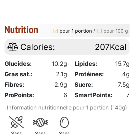
Nutrition
pour 1 portion
/
pour 100 g
Calories:
207Kcal
Glucides:
10.2g
Lipides:
15.7g
Gras sat.:
2.1g
Protéines:
4g
Fibres:
2.9g
Sucre:
7.5g
ProPoints:
6
SmartPoints:
7
Information nutritionnelle pour 1 portion (140g)
Sans
Sans
Sans