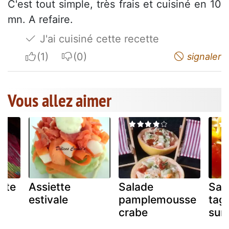
C'est tout simple, très frais et cuisiné en 10
mn. A refaire.
J'ai cuisiné cette recette
I apreciate
I do not appreciate
signaler
Vous allez aimer
ate
Assiette
Salade
Sal
estivale
pamplemousse
tagl
crabe
suri