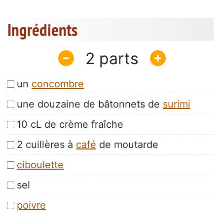
Ingrédients
2
un
concombre
une douzaine de bâtonnets de
surimi
10 cL de crème fraîche
2 cuillères à
café
de moutarde
ciboulette
sel
poivre