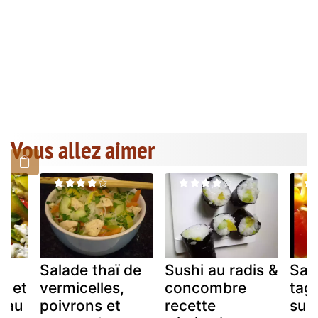
Vous allez aimer
e
Salade thaï de
Sushi au radis &
Sal
e et
vermicelles,
concombre
tagl
e au
poivrons et
recette
suri