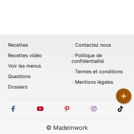
Recettes
Contactez nous
Recettes vidéo
Politique de
confidentialité
Voir les menus
Termes et conditions
Questions
Mentions légales
Dossiers
+
facebook
youtube
pinterest
instagram
tikt
© Madeinwork