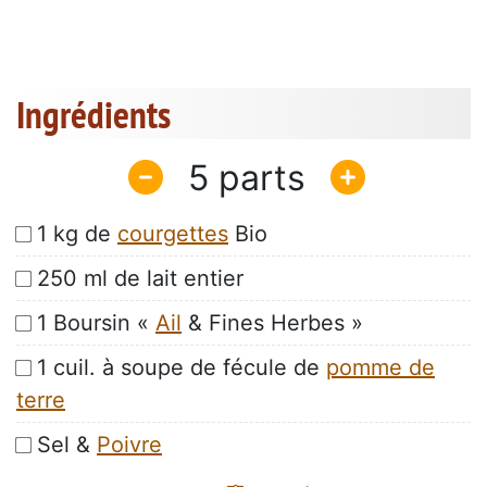
Ingrédients
5
1 kg de
courgettes
Bio
250 ml de lait entier
1 Boursin «
Ail
& Fines Herbes »
1 cuil. à soupe de fécule de
pomme de
terre
Sel &
Poivre