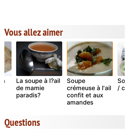
Vous allez aimer
 à
La soupe à l?ail
Soupe
Sou
de mamie
crémeuse à l'ail
/ c
paradis?
confit et aux
amandes
Questions