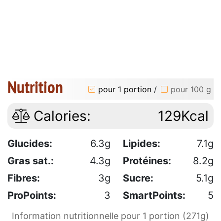
Nutrition
pour 1 portion
/
pour 100 g
Calories:
129Kcal
Glucides:
6.3g
Lipides:
7.1g
Gras sat.:
4.3g
Protéines:
8.2g
Fibres:
3g
Sucre:
5.1g
ProPoints:
3
SmartPoints:
5
Information nutritionnelle pour 1 portion (271g)