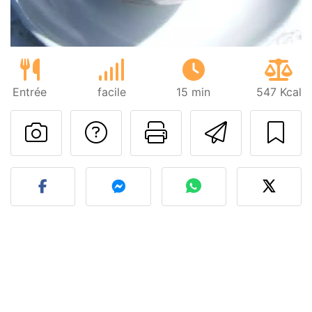
Entrée
facile
15 min
547 Kcal
Poser une question
Imprimer cet
Envoyer
Publier votre photo de cet