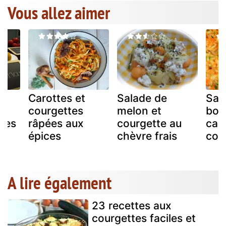
Vous allez aimer
Carottes et
Salade de
Sal
courgettes
melon et
bou
ises
râpées aux
courgette au
caro
épices
chèvre frais
cou
A lire également
23 recettes aux
courgettes faciles et