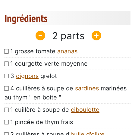
Ingrédients
2
1 grosse tomate
ananas
1 courgette verte moyenne
3
oignons
grelot
4 cuillères à soupe de
sardines
marinées
au thym " en boite "
1 cuillère à soupe de
ciboulette
1 pincée de thym frais
2 cuillères à soupe d'
huile d'olive