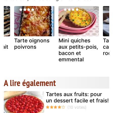
Tarte oignons
Mini quiches
Tar
lait
poivrons
aux petits-pois,
caro
bacon et
roq
r
emmental
A lire également
Tartes aux fruits: pour
un dessert facile et frais!