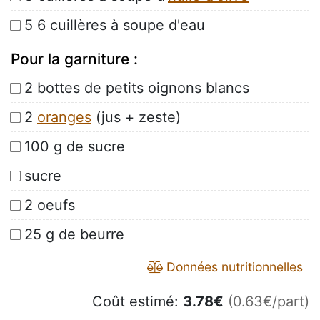
5 6 cuillères à soupe d'eau
Pour la garniture :
2 bottes de petits oignons blancs
2
oranges
(jus + zeste)
100 g de sucre
sucre
2 oeufs
25 g de beurre
Données nutritionnelles
Coût estimé:
3.78
€
(0.63€/part)