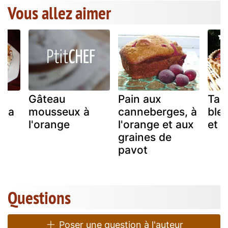
Vous allez aimer
Gâteau
Pain aux
Tar
a la
mousseux à
canneberges, à
ble
l'orange
l'orange et aux
et 
graines de
pavot
Questions
Poser une question à l'auteur