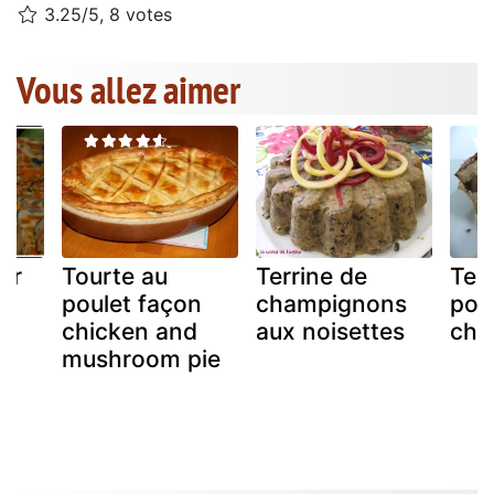
3.25/5, 8 votes
Vous allez aimer
ar
Tourte au
Terrine de
Ter
es
poulet façon
champignons
pou
chicken and
aux noisettes
cha
mushroom pie