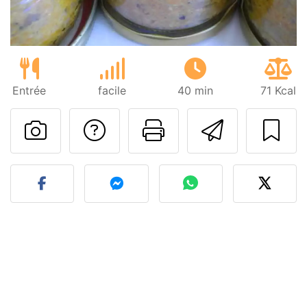
Entrée
facile
40 min
71 Kcal
Poser une question
Imprimer cet
Envoyer
Publier votre photo de cet