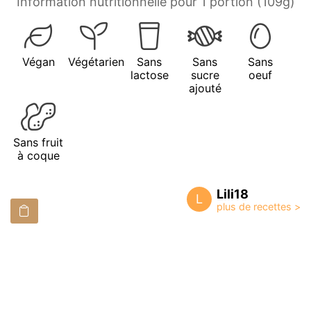
Information nutritionnelle pour 1 portion (109g)
Végan
Végétarien
Sans
Sans
Sans
lactose
sucre
oeuf
ajouté
Sans fruit
à coque
Lili18
L