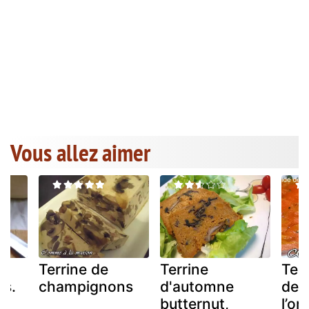
Vous allez aimer
Terrine de
Terrine
Terr
s.
champignons
d'automne
de 
butternut,
l’or