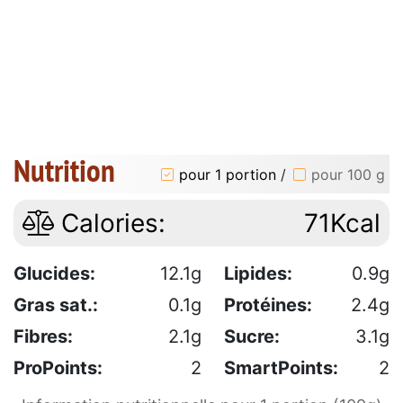
Nutrition
pour 1 portion
/
pour 100 g
Calories:
71Kcal
Glucides:
12.1g
Lipides:
0.9g
Gras sat.:
0.1g
Protéines:
2.4g
Fibres:
2.1g
Sucre:
3.1g
ProPoints:
2
SmartPoints:
2