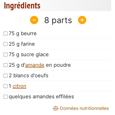
Ingrédients
8
75 g beurre
25 g farine
75 g sucre glace
25 g d'
amande
en poudre
2 blancs d'oeufs
1
citron
quelques amandes effilées
Données nutritionnelles