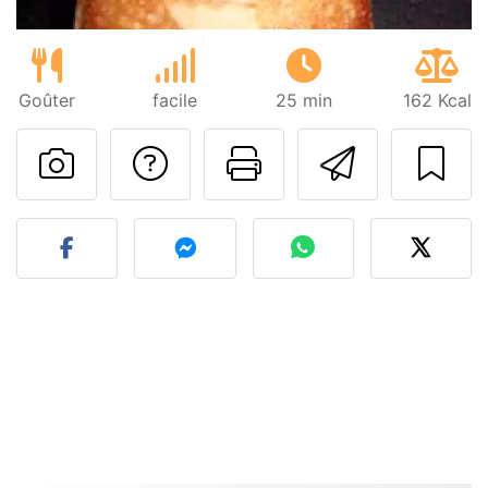
Goûter
facile
25 min
162 Kcal
Poser une question
Imprimer cet
Envoyer
Publier votre photo de cet