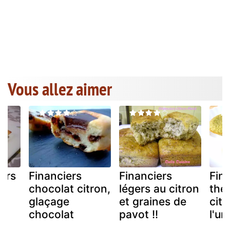
Vous allez aimer
iers
Financiers
Financiers
Fin
t
chocolat citron,
légers au citron
thé 
glaçage
et graines de
citr
chocolat
pavot !!
l'un