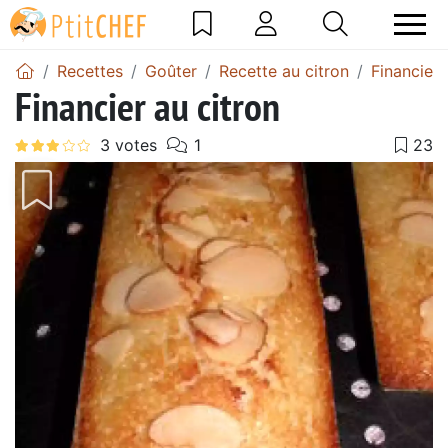
Recettes
Goûter
Recette au citron
Financier 
Financier au citron