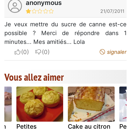
anonymous
21/07/2011
Je veux mettre du sucre de canne est-ce
possible ? Merci de répondre dans 1
minutes... Mes amitiés... Lola
I apreciate
I do not appreciate
signaler
Vous allez aimer
ron
Petites
Cake au citron
Pet