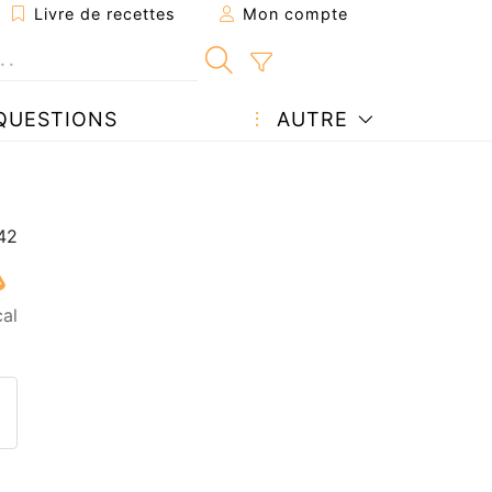
Livre de recettes
Mon compte
QUESTIONS
AUTRE
cal
ecette à un ami
ette page
 une question à l'auteur
ublier votre photo de cette r