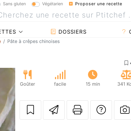
Sans gluten
Végétarien
Proposer une recette
ETTES
DOSSIERS
e
Pâte à crêpes chinoises
Goûter
facile
15 min
341 K
Envoyer cette r
Imprimer c
Poser
P