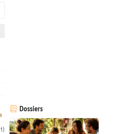
Dossiers
s
t)