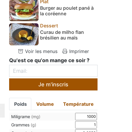
Plat
Burger au poulet pané à
la coréenne
Dessert
Curau de milho flan
brésilien au maïs
Voir les menus
Imprimer
Qu'est ce qu'on mange ce soir ?
Je m'inscris
Poids
Volume
Température
Miligrame
(mg)
Grammes
(g)