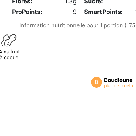
Fibres:
1.3g
Sucre:
ProPoints:
9
SmartPoints:
Information nutritionnelle pour 1 portion (175
Sans fruit
à coque
Boudloune
B