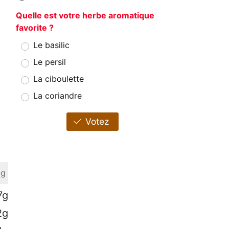
Quelle est votre herbe aromatique
favorite ?
Le basilic
Le persil
La ciboulette
La coriandre
Votez
 g
7g
2g