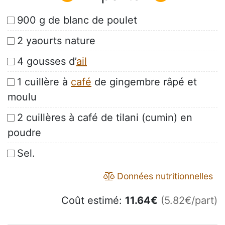
900 g de blanc de poulet
2 yaourts nature
4 gousses d’
ail
1 cuillère à
café
de gingembre râpé et
moulu
2 cuillères à café de tilani (cumin) en
poudre
Sel.
Données nutritionnelles
Coût estimé:
11.64
€
(5.82€/part)