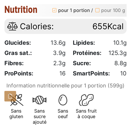
Nutrition
pour 1 portion
/
pour 100 g
Calories:
655Kcal
Glucides:
13.6g
Lipides:
10.1g
Gras sat.:
3.9g
Protéines:
125.3g
Fibres:
2.3g
Sucre:
8.8g
ProPoints:
16
SmartPoints:
10
Information nutritionnelle pour 1 portion (599g)
Sans
Sans
Sans
Sans fruit
gluten
sucre
oeuf
à coque
ajouté