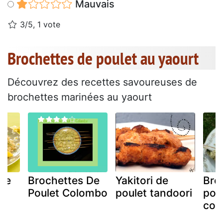
Mauvais
3/5, 1 vote
Brochettes de poulet au yaourt
Découvrez des recettes savoureuses de
brochettes marinées au yaourt
 de
Brochettes De
Yakitori de
Bro
e
Poulet Colombo
poulet tandoori
pou
con