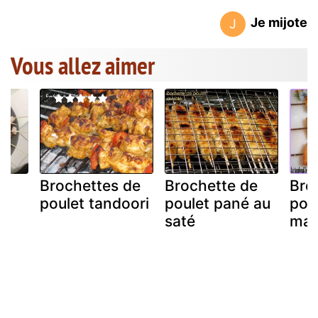
Je mijote
J
Vous allez aimer
Brochettes de
Brochette de
Bro
poulet tandoori
poulet pané au
pou
saté
mar