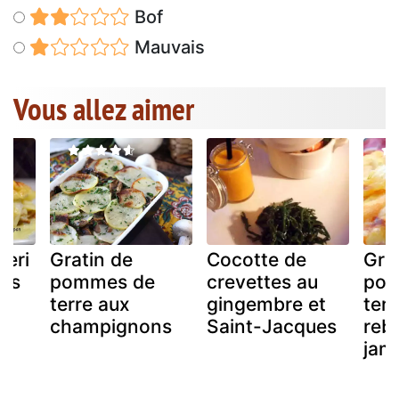
Bof
Mauvais
Vous allez aimer
leri
Gratin de
Cocotte de
Gra
es
pommes de
crevettes au
po
terre aux
gingembre et
terr
champignons
Saint-Jacques
reb
jam