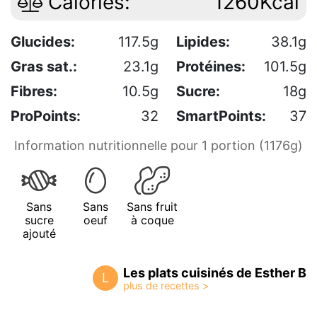
Calories:
1260Kcal
Glucides:
117.5g
Lipides:
38.1g
Gras sat.:
23.1g
Protéines:
101.5g
Fibres:
10.5g
Sucre:
18g
ProPoints:
32
SmartPoints:
37
Information nutritionnelle pour 1 portion (1176g)
Sans
Sans
Sans fruit
sucre
oeuf
à coque
ajouté
Les plats cuisinés de Esther B
L