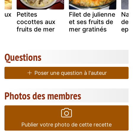
meux
Petites
Filet de julienne
Nag
e
cocottes aux
et ses fruits de
de 
fruits de mer
mer gratinés
epi
Questions
Poser une question à l'auteur
Photos des membres
Publier votre photo de cette recette