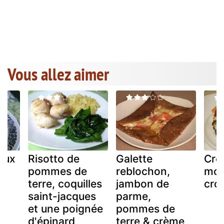
Vous allez aimer
 aux
Risotto de
Galette
Crè
pommes de
reblochon,
mou
terre, coquilles
jambon de
cro
saint-jacques
parme,
et une poignée
pommes de
d'épinard
terre & crème