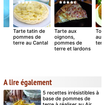
Tarte tatin de
Tarte aux
Tou
pommes de
oignons,
aux
terre au Cantal
pommes de
terr
terre et lardons
A lire également
5 recettes irrésistibles à
base de pommes de
terre à réaliser au Air