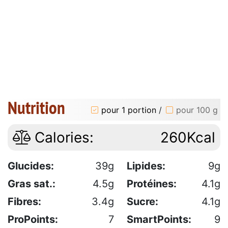
Nutrition
pour 1 portion
/
pour 100 g
Calories:
260Kcal
Glucides:
39g
Lipides:
9g
Gras sat.:
4.5g
Protéines:
4.1g
Fibres:
3.4g
Sucre:
4.1g
ProPoints:
7
SmartPoints:
9