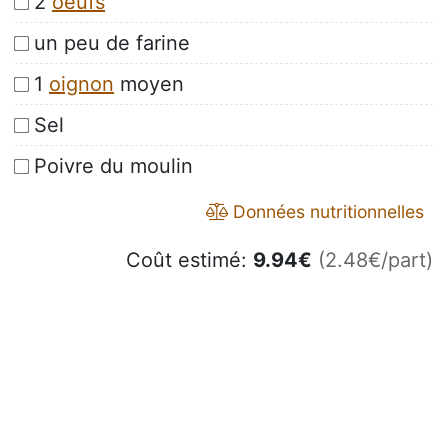
2
oeufs
un peu de farine
1
oignon
moyen
Sel
Poivre du moulin
Données nutritionnelles
Coût estimé:
9.94
€
(2.48€/part)