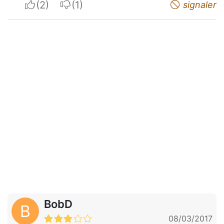
I apreciate
I do not appreciate
signaler
BobD
B
08/03/2017