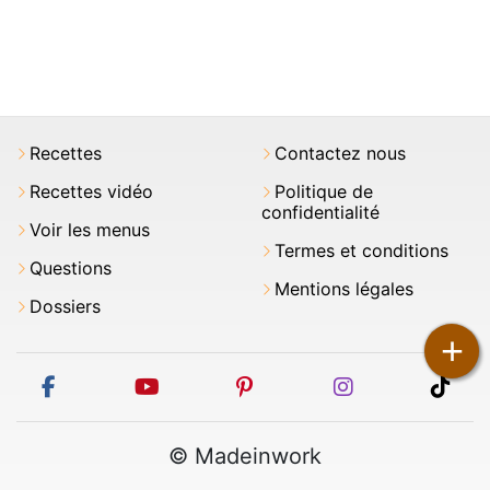
Recettes
Contactez nous
Recettes vidéo
Politique de
confidentialité
Voir les menus
Termes et conditions
Questions
Mentions légales
Dossiers
+
facebook
youtube
pinterest
instagram
tikt
© Madeinwork