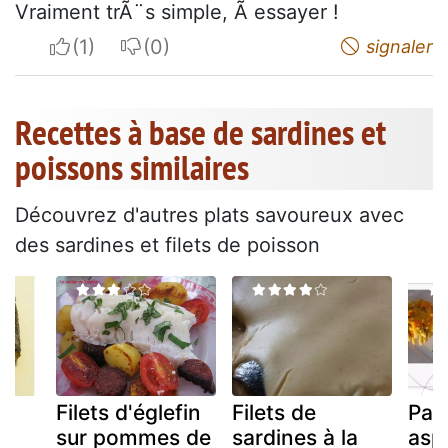
Vraiment trÃ¨s simple, Ã essayer !
I apreciate
I do not appreciate
signaler
Recettes à base de sardines et
poissons similaires
Découvrez d'autres plats savoureux avec
des sardines et filets de poisson
Filets d'églefin
Filets de
Pan
sur pommes de
sardines à la
asp