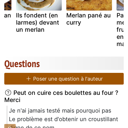
rlan
Ils fondent (en
Merlan pané au
Par
larmes) devant
curry
mer
un merlan
frui
en 
mam
Questions
Poser une question à l'auteur
Peut on cuire ces boulettes au four ?
Merci
Je n'ai jamais testé mais pourquoi pas
Le problème est d'obtenir un croustillant
digne de ce nom