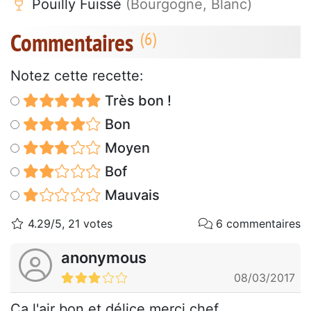
Pouilly Fuissé
(Bourgogne, Blanc)
Commentaires
Notez cette recette:
Très bon !
Bon
Moyen
Bof
Mauvais
4.29/5, 21 votes
6 commentaires
anonymous
08/03/2017
Ça l'air bon et délice merci chef