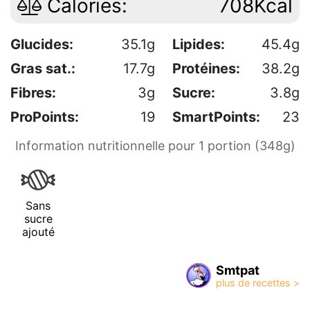
Calories:
708Kcal
Glucides:
35.1g
Lipides:
45.4g
Gras sat.:
17.7g
Protéines:
38.2g
Fibres:
3g
Sucre:
3.8g
ProPoints:
19
SmartPoints:
23
Information nutritionnelle pour 1 portion (348g)
Sans
sucre
ajouté
Smtpat