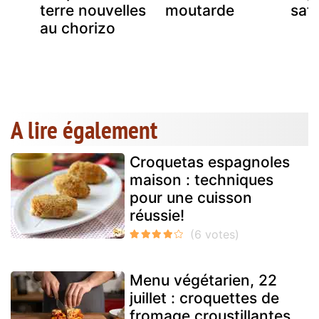
terre nouvelles
moutarde
saf
au chorizo
A lire également
Croquetas espagnoles
maison : techniques
pour une cuisson
réussie!
Menu végétarien, 22
juillet : croquettes de
fromage croustillantes,