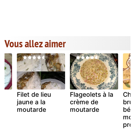
Vous allez aimer
p
Filet de lieu
Flageolets à la
Cho
jaune a la
crème de
brux
moutarde
moutarde
béc
mou
pro