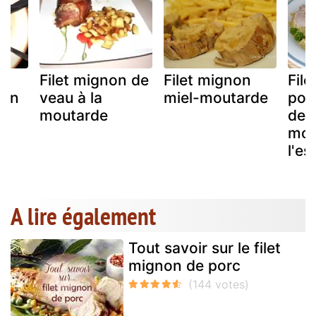
e
Filet mignon de
Filet mignon
Fil
vin
veau à la
miel-moutarde
por
moutarde
des
mou
l'es
A lire également
Tout savoir sur le filet
mignon de porc