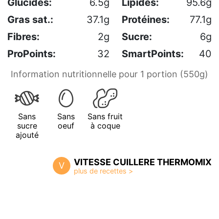
Glucides:
6.5g
Lipides:
95.6g
Gras sat.:
37.1g
Protéines:
77.1g
Fibres:
2g
Sucre:
6g
ProPoints:
32
SmartPoints:
40
Information nutritionnelle pour 1 portion (550g)
Sans
Sans
Sans fruit
sucre
oeuf
à coque
ajouté
VITESSE CUILLERE THERMOMIX
V