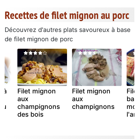
Recettes de filet mignon au porc
Découvrez d'autres plats savoureux à base
de filet mignon de porc
n à
Filet mignon
Filet mignon
Fil
aux
aux
bac
au
champignons
champignons
mou
des bois
l'a