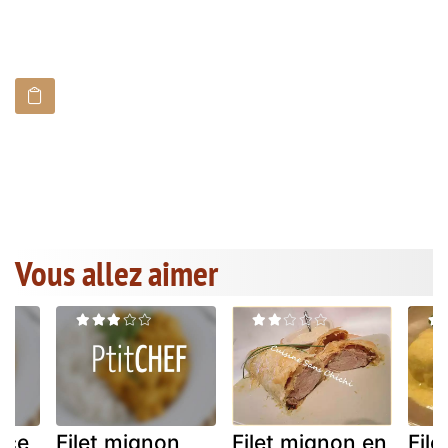
Vous allez aimer
uce
Filet mignon
Filet mignon en
Fil