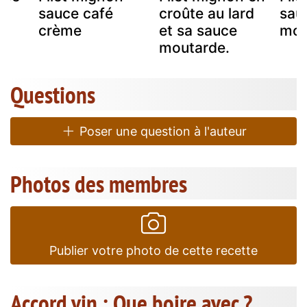
sauce café
croûte au lard
sau
crème
et sa sauce
mou
moutarde.
Questions
Poser une question à l'auteur
Photos des membres
Publier votre photo de cette recette
Accord vin : Que boire avec ?