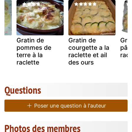
Gratin de
Gratin de
Gra
pommes de
courgette a la
pât
terre à la
raclette et ail
racl
raclette
des ours
Questions
Poser une question à l'auteur
Photos des membres