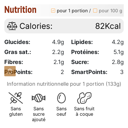
Nutrition
pour 1 portion
/
pour 100 g
Calories:
82Kcal
Glucides:
4.9g
Lipides:
4.2g
Gras sat.:
2.2g
Protéines:
5.1g
Fibres:
2.1g
Sucre:
2.8g
ProPoints:
2
SmartPoints:
3
Information nutritionnelle pour 1 portion (133g)
Sans
Sans
Sans
Sans fruit
gluten
sucre
oeuf
à coque
ajouté