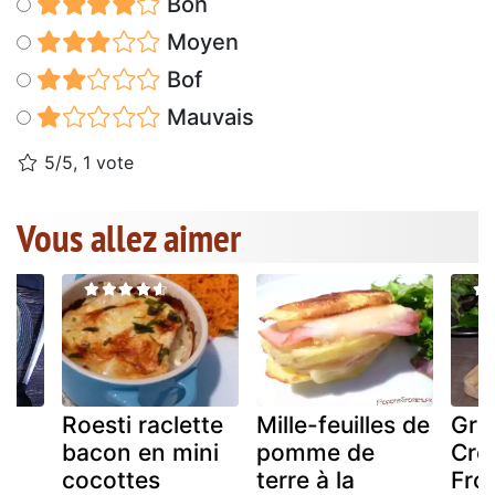
Bon
Moyen
Bof
Mauvais
5/5, 1 vote
Vous allez aimer
Roesti raclette
Mille-feuilles de
Gra
bacon en mini
pomme de
Cro
cocottes
terre à la
Fro