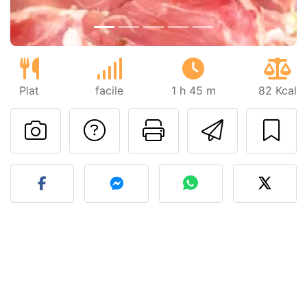
Plat
facile
1 h 45 m
82 Kcal
Poser une question
Imprimer cet
Envoyer
Publier votre photo de cet