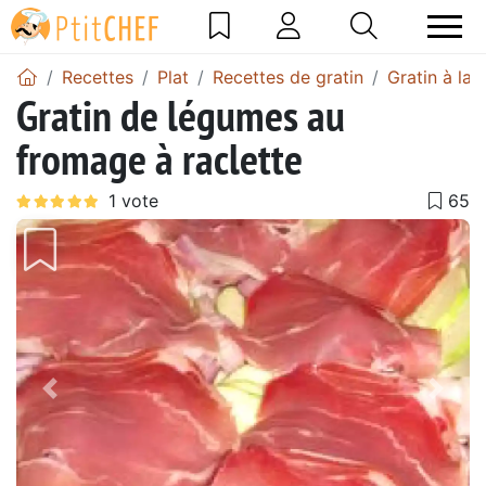
Recettes
Plat
Recettes de gratin
Gratin à la 
Gratin de légumes au
fromage à raclette
Précédent
Suiv