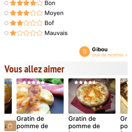
Bon
Moyen
Bof
Mauvais
Gibou
G
Vous allez aimer
Gratin de
Gratin de
Gra
 au
pomme de
pomme de
po