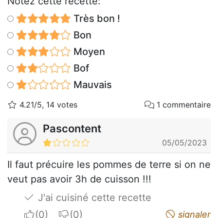
Notez cette recette:
Très bon !
Bon
Moyen
Bof
Mauvais
4.21/5, 14 votes
1 commentaire
Pascontent
05/05/2023
Il faut précuire les pommes de terre si on ne
veut pas avoir 3h de cuisson !!!
J'ai cuisiné cette recette
I apreciate
I do not appreciate
signaler