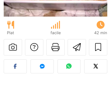
Plat
facile
42 min
Poser une question
Imprimer cet
Envoyer
Publier votre photo de cet