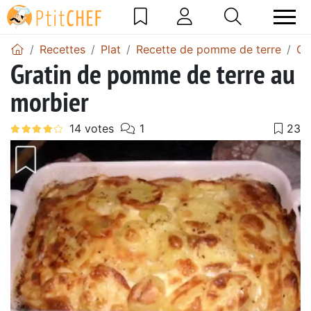
Recettes
Plat
Recette de pomme de terre
Gr
Gratin de pomme de terre au
morbier