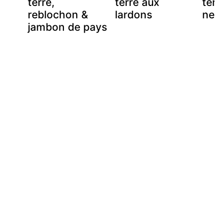
terre,
terre aux
terr
reblochon &
lardons
nec
jambon de pays