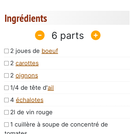
Ingrédients
6
2 joues de
boeuf
2
carottes
2
oignons
1/4 de tête d'
ail
4
échalotes
2l de vin rouge
1 cuillère à soupe de concentré de
tomates