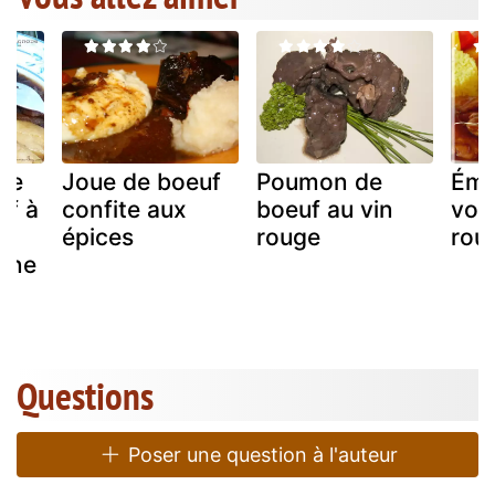
de
Joue de boeuf
Poumon de
Émi
uf à
confite aux
boeuf au vin
vola
épices
rouge
rou
nne
Questions
Poser une question à l'auteur