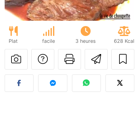
Plat
facile
3 heures
628 Kcal
Poser une question
Imprimer cet
Envoyer
Publier votre photo de cet