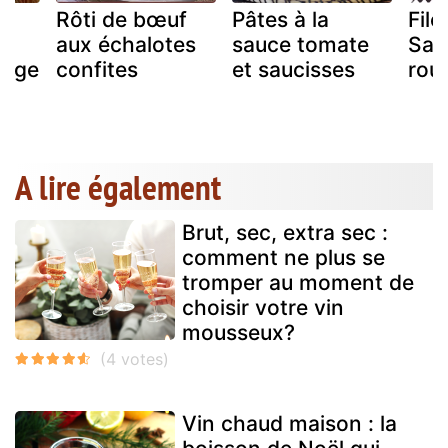
e
Rôti de bœuf
Pâtes à la
File
s
aux échalotes
sauce tomate
Sau
ouge
confites
et saucisses
rou
A lire également
Brut, sec, extra sec :
comment ne plus se
tromper au moment de
choisir votre vin
mousseux?
Vin chaud maison : la