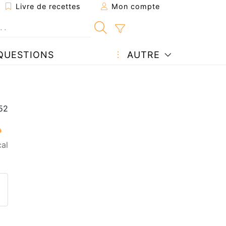
Livre de recettes
Mon compte
QUESTIONS
AUTRE
al
ecette à un ami
ette page
 une question à l'auteur
ublier votre photo de cette r