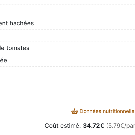
ent hachées
de tomates
pée
Données nutritionnelle
Coût estimé:
34.72
€
(5.79€/par