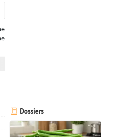
ne
ne
Dossiers