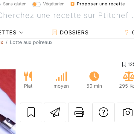
Sans gluten
Végétarien
Proposer une recette
ETTES
DOSSIERS
ux
Lotte aux poireaux
Plat
moyen
50 min
295 Kc
Envoyer cette r
Imprimer c
Poser
P