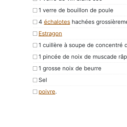
1 verre de bouillon de poule
4
échalotes
hachées grossièrem
Estragon
1 cuillère à soupe de concentré 
1 pincée de noix de muscade râ
1 grosse noix de beurre
Sel
poivre
.