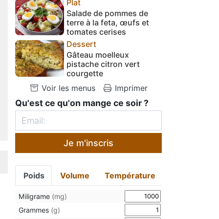
Plat
Salade de pommes de
terre à la feta, œufs et
tomates cerises
Dessert
Gâteau moelleux
pistache citron vert
courgette
Voir les menus
Imprimer
Qu'est ce qu'on mange ce soir ?
Je m'inscris
Poids
Volume
Température
Miligrame
(mg)
Grammes
(g)