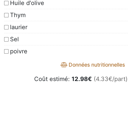
Huile d'olive
Thym
laurier
Sel
poivre
Données nutritionnelles
Coût estimé:
12.98
€
(4.33€/part)