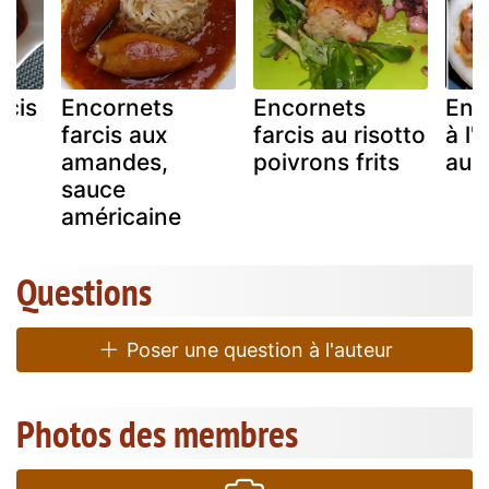
rcis
Encornets
Encornets
Enc
farcis aux
farcis au risotto
à l'
amandes,
poivrons frits
au 
sauce
américaine
Questions
Poser une question à l'auteur
Photos des membres