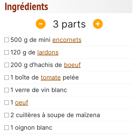
Ingrédients
3
500 g de mini
encornets
120 g de
lardons
200 g d'hachis de
boeuf
1 boîte de
tomate
pelée
1 verre de vin blanc
1
oeuf
2 cuillères à soupe de maïzena
1 oignon blanc