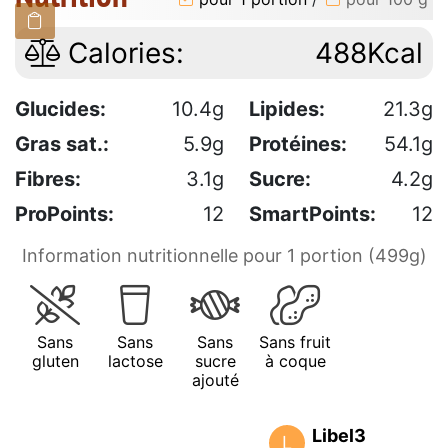
Calories:
488Kcal
Glucides:
10.4g
Lipides:
21.3g
Gras sat.:
5.9g
Protéines:
54.1g
Fibres:
3.1g
Sucre:
4.2g
ProPoints:
12
SmartPoints:
12
Information nutritionnelle pour 1 portion (499g)
Sans
Sans
Sans
Sans fruit
gluten
lactose
sucre
à coque
ajouté
Libel3
L