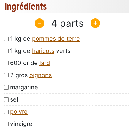
Ingrédients
4
1 kg de
pommes de terre
1 kg de
haricots
verts
600 gr de
lard
2 gros
oignons
margarine
sel
poivre
vinaigre