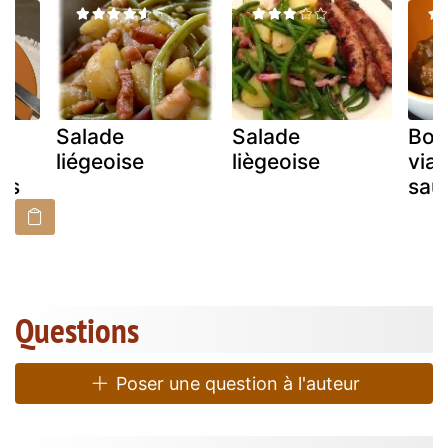
Salade
Salade
Bou
x
liégeoise
liègeoise
vian
rs
sau
Questions
Poser une question à l'auteur