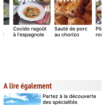
Cocido ragoût
Sauté de porc
Pôté
rd
à l'espagnole
au chorizo
roue
é
A lire également
Partez à la découverte
des spécialités