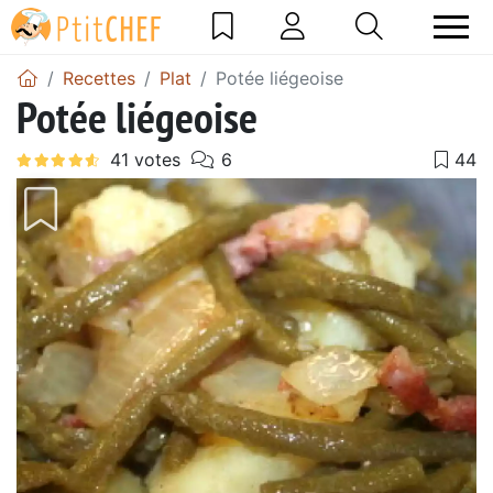
Recettes
Plat
Potée liégeoise
Potée liégeoise