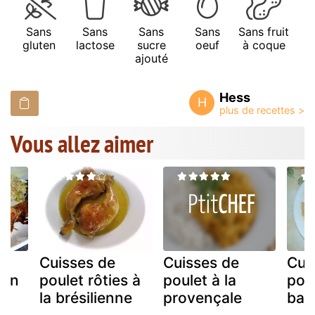
Sans
Sans
Sans
Sans
Sans fruit
gluten
lactose
sucre
oeuf
à coque
ajouté
Hess
H
Vous allez aimer
Cuisses de
Cuisses de
Cui
e'n
poulet rôties à
poulet à la
poul
é
la brésilienne
provençale
bas