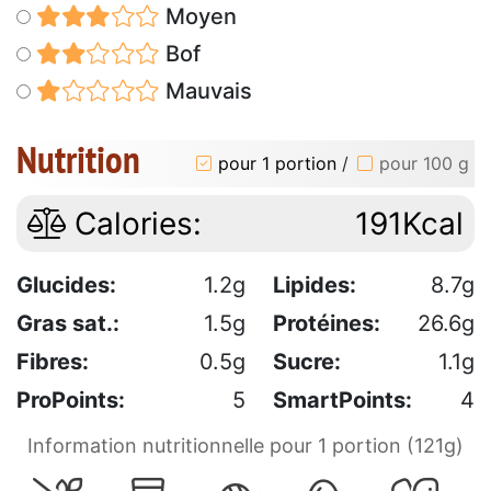
Moyen
Bof
Mauvais
Nutrition
pour 1 portion
/
pour 100 g
Calories:
191Kcal
Glucides:
1.2g
Lipides:
8.7g
Gras sat.:
1.5g
Protéines:
26.6g
Fibres:
0.5g
Sucre:
1.1g
ProPoints:
5
SmartPoints:
4
Information nutritionnelle pour 1 portion (121g)