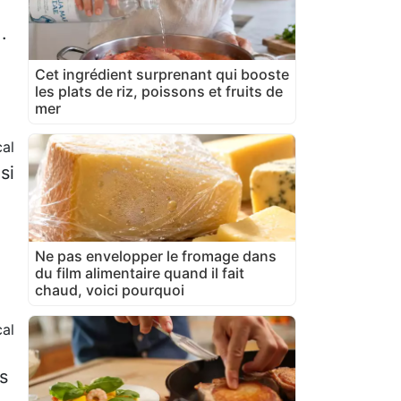
.
Cet ingrédient surprenant qui booste
les plats de riz, poissons et fruits de
mer
cal
si
Ne pas envelopper le fromage dans
du film alimentaire quand il fait
chaud, voici pourquoi
al
s