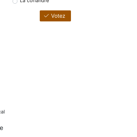
La coriandre
Votez
al
ve