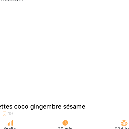
vettes coco gingembre sésame
facile
35 min
934 kc