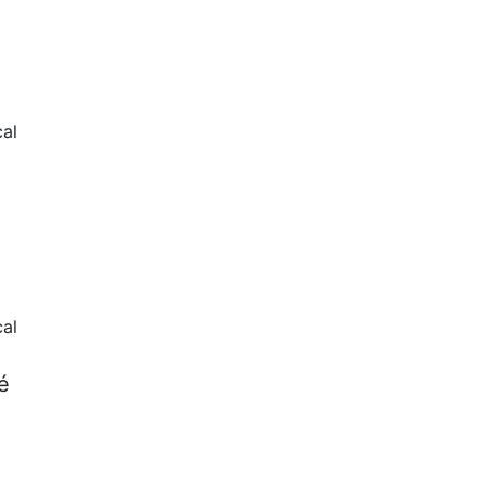
al
al
é