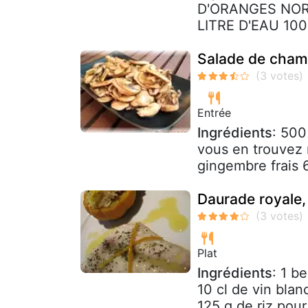
D'ORANGES NOR
LITRE D'EAU 10
Salade de cham
Entrée
Ingrédients
: 500
vous en trouvez 
gingembre frais 
Daurade royale,
Plat
Ingrédients
: 1 b
10 cl de vin bla
125 g de riz pour 