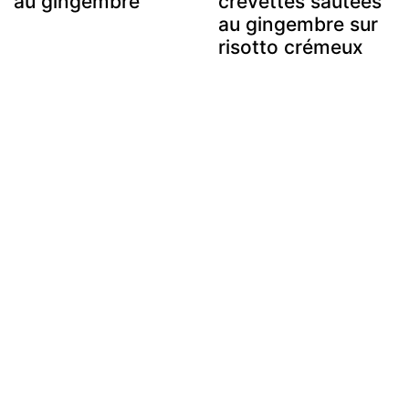
au gingembre
crevettes sautées
au gingembre sur
risotto crémeux