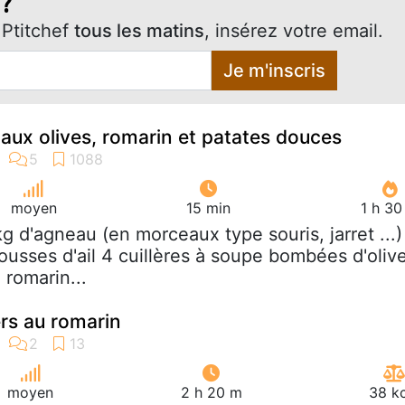
 ?
Ptitchef
tous les matins
, insérez votre email.
Je m'inscris
aux olives, romarin et patates douces
moyen
15 min
1 h 30
 kg d'agneau (en morceaux type souris, jarret ...)
ousses d'ail 4 cuillères à soupe bombées d'oliv
 romarin...
rs au romarin
moyen
2 h 20 m
38 kc