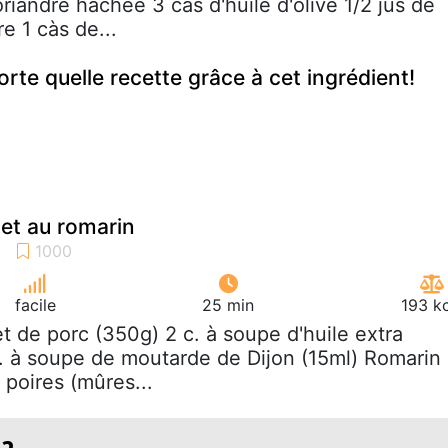
riandre hachée 3 càs d'huile d'olive 1/2 jus de
re 1 càs de...
rte quelle recette grâce à cet ingrédient!
 et au romarin
facile
25 min
193 k
ilet de porc (350g) 2 c. à soupe d'huile extra
c. à soupe de moutarde de Dijon (15ml) Romarin
2 poires (mûres...