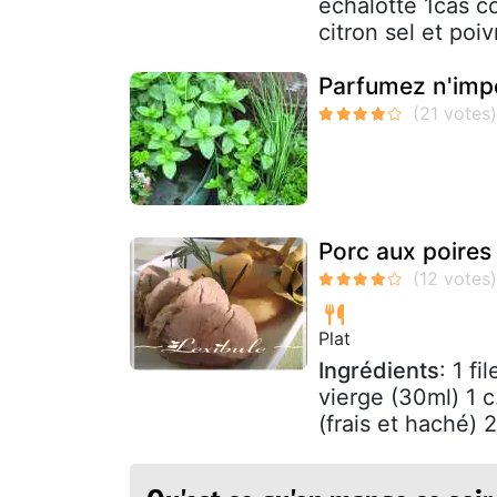
echalotte 1càs co
citron sel et poiv
Parfumez n'impo
Porc aux poires
Plat
Ingrédients
: 1 f
vierge (30ml) 1 
(frais et haché) 