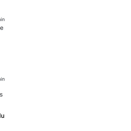
in
pe
in
s
du