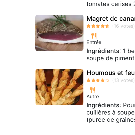
tomates cerises 
Magret de canar
Entrée
Ingrédients
: 1 b
soupe de piment 
Houmous et feui
Autre
Ingrédients
: Pou
cuillères à soupe
(purée de graine