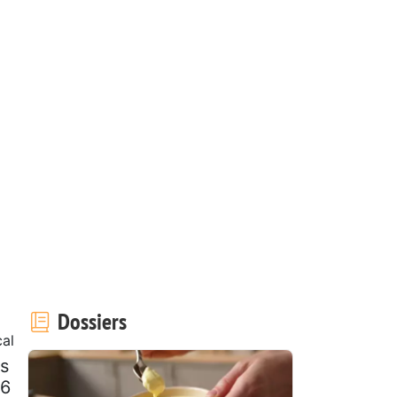
Dossiers
al
es
 6