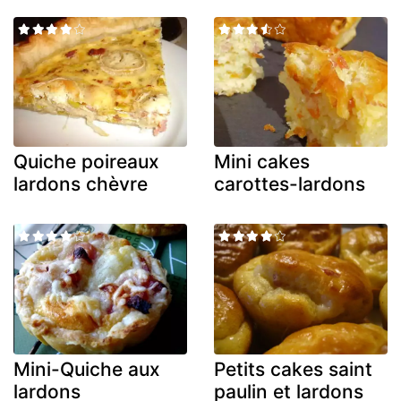
Quiche poireaux
Mini cakes
lardons chèvre
carottes-lardons
Mini-Quiche aux
Petits cakes saint
lardons
paulin et lardons