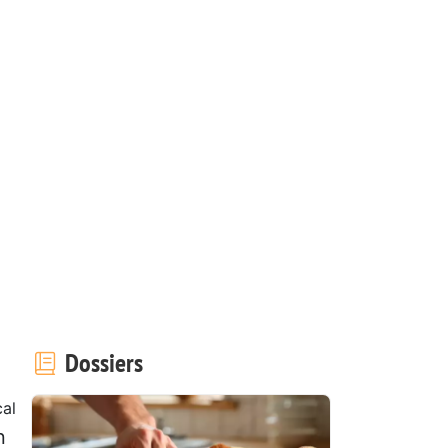
Dossiers
cal
n