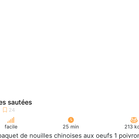
ses sautées
facile
25 min
213 k
paquet de nouilles chinoises aux oeufs 1 poivro