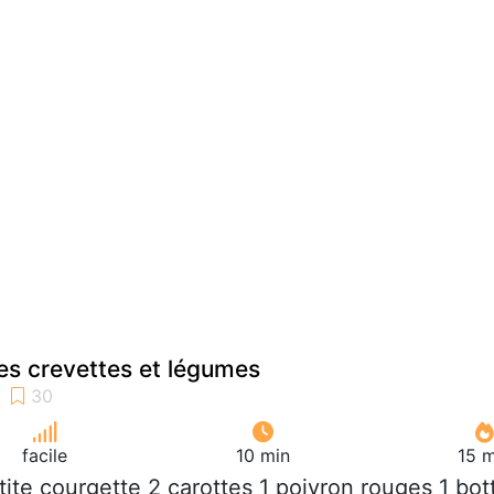
ses crevettes et légumes
facile
10 min
15 m
etite courgette 2 carottes 1 poivron rouges 1 bot