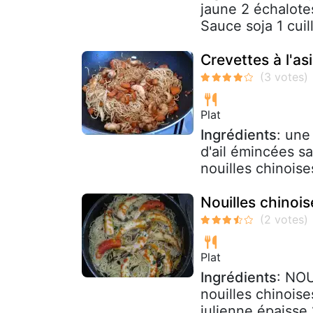
jaune 2 échalotes
Sauce soja 1 cuill
Crevettes à l'as
Plat
Ingrédients
: une
d'ail émincées s
nouilles chinoises
Nouilles chinoi
Plat
Ingrédients
: NO
nouilles chinoise
julienne épaisse 