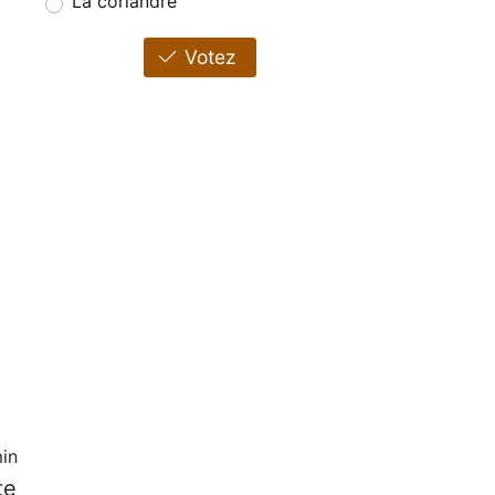
La coriandre
Votez
in
te