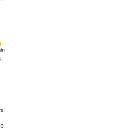
in
ou
al
de