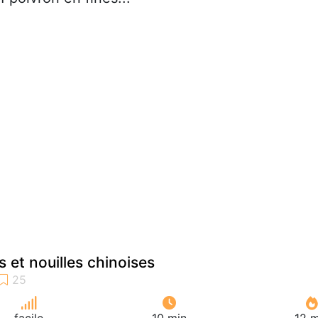
s et nouilles chinoises
facile
10 min
12 m