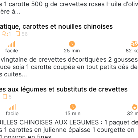
 1 carotte 500 g de crevettes roses Huile d'oli
ère à...
iatique, carottes et nouilles chinoises
facile
25 min
82 kc
 vingtaine de crevettes décortiquées 2 gousses
auce soja 1 carotte coupée en tout petits dés de
 cuites...
ses aux légumes et substituts de crevettes
facile
15 min
32 m
UILLES CHINOISES AUX LEGUMES : 1 paquet d
s 1 carottes en julienne épaisse 1 courgette en
1 poivron en fines...