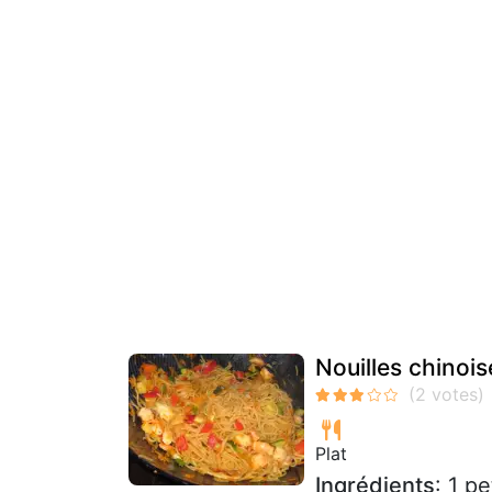
Nouilles chinoi
Plat
Ingrédients
: 1 p