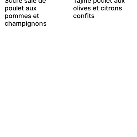
Sucré salé de
Tajine poulet aux
poulet aux
olives et citrons
pommes et
confits
champignons