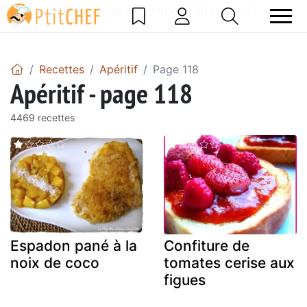
DataBase Error! Please report the error!
Recettes
Apéritif
Page 118
Apéritif - page 118
4469 recettes
Espadon pané à la
Confiture de
noix de coco
tomates cerise aux
figues