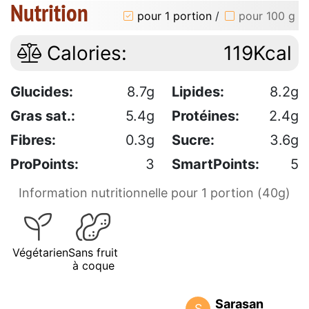
Nutrition
pour 1 portion
/
pour 100 g
Calories:
119Kcal
Glucides:
8.7g
Lipides:
8.2g
Gras sat.:
5.4g
Protéines:
2.4g
Fibres:
0.3g
Sucre:
3.6g
ProPoints:
3
SmartPoints:
5
Information nutritionnelle pour 1 portion (40g)
Végétarien
Sans fruit
à coque
Sarasan
S