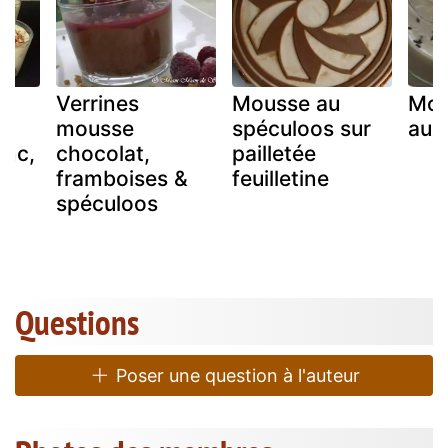
Verrines
Mousse au
Mou
mousse
spéculoos sur
aux
anc,
chocolat,
pailletée
framboises &
feuilletine
spéculoos
Questions
Poser une question à l'auteur