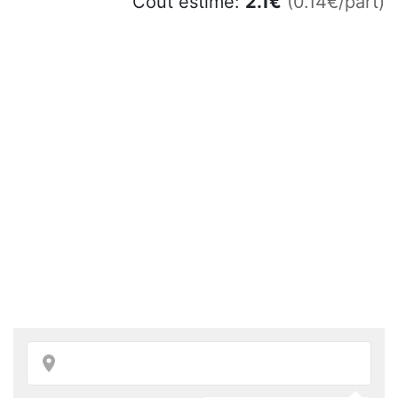
Coût estimé:
2.1
€
(0.14€/part)