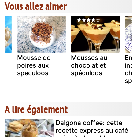
Vous allez aimer
Mousse de
Mousses au
Ent
poires aux
chocolat et
indi
speculoos
spéculoos
cho
spé
A lire également
Dalgona coffee: cette
recette express au café