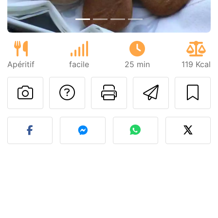
Apéritif
facile
25 min
119 Kcal
Poser une question
Imprimer cet
Envoyer
Publier votre photo de cet