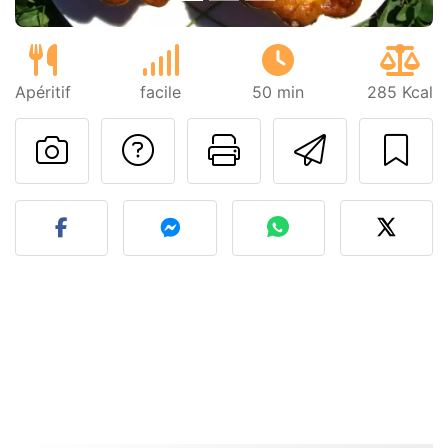
Apéritif
facile
50 min
285 Kcal
Poser une question
Imprimer cet
Envoyer
Publier votre photo de cet