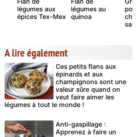
Flan de
Flan de
Gra
légumes aux
légumes au
poi
épices Tex-Mex
quinoa
chèv
san
A lire également
Ces petits flans aux
épinards et aux
champignons sont une
valeur sûre quand on
veut faire aimer les
légumes à tout le monde !
Anti-gaspillage :
Apprenez à faire un