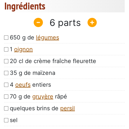
Ingrédients
6
650 g de
légumes
1
oignon
20 cl de crème fraîche fleurette
35 g de maïzena
4
oeufs
entiers
70 g de
gruyère
râpé
quelques brins de
persil
sel