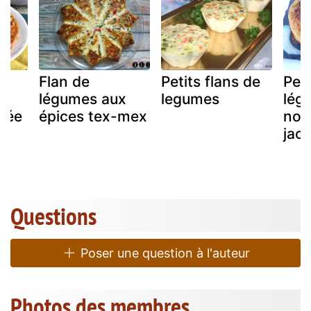
Flan de
Petits flans de
Peti
e
légumes aux
legumes
lég
rtée
épices tex-mex
noix
jac
Questions
Poser une question à l'auteur
Photos des membres