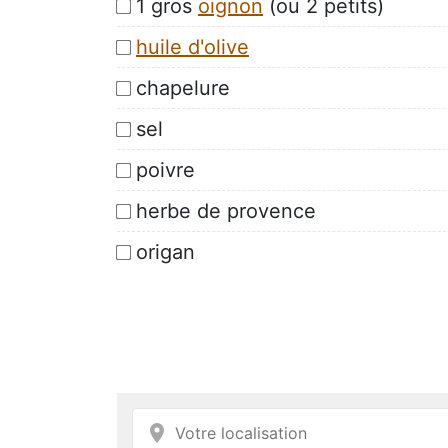
1 gros
oignon
(ou 2 petits)
huile d'olive
chapelure
sel
poivre
herbe de provence
origan