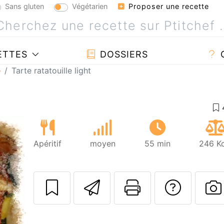
Sans gluten
Végétarien
Proposer une recette
ETTES
DOSSIERS
e
Tarte ratatouille light
Apéritif
moyen
55 min
246 Kc
Envoyer cette r
Imprimer c
Poser
P