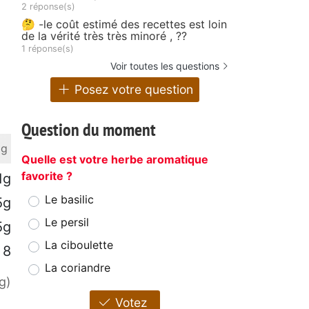
2 réponse(s)
🤔 -le coût estimé des recettes est loin
de la vérité très très minoré , ??
1 réponse(s)
Voir toutes les questions
Posez votre question
Question du moment
 g
Quelle est votre herbe aromatique
favorite ?
1g
Le basilic
5g
Le persil
5g
La ciboulette
8
La coriandre
g)
Votez