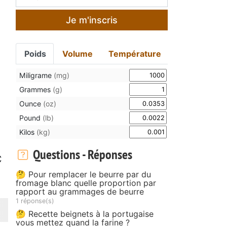
Je m'inscris
Poids
Volume
Température
Miligrame
(mg)
Grammes
(g)
Ounce
(oz)
Pound
(lb)
Kilos
(kg)
Questions - Réponses
C
🤔 Pour remplacer le beurre par du
fromage blanc quelle proportion par
rapport au grammages de beurre
1 réponse(s)
🤔 Recette beignets à la portugaise
vous mettez quand la farine ?