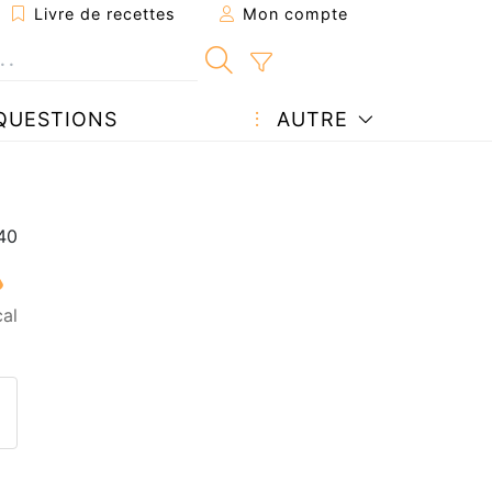
Livre de recettes
Mon compte
QUESTIONS
AUTRE
al
ecette à un ami
ette page
 une question à l'auteur
ublier votre photo de cette r