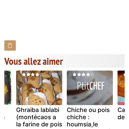
Vous allez aimer
Ghraiba lablabi
Chiche ou pois
Cake
is
(montécaos a
chiche :
de 
la farine de pois
houmsia,le