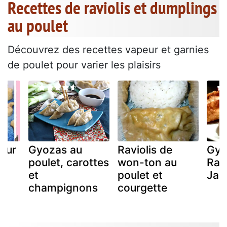
Recettes de raviolis et dumplings
au poulet
Découvrez des recettes vapeur et garnies
de poulet pour varier les plaisirs
peur
Gyozas au
Raviolis de
Gyo
poulet, carottes
won-ton au
Ravi
et
poulet et
Jap
champignons
courgette