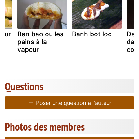
peur
Ban bao ou les
Banh bot loc
Des
pains à la
dan
vapeur
cook
Questions
Poser une question à l'auteur
Photos des membres