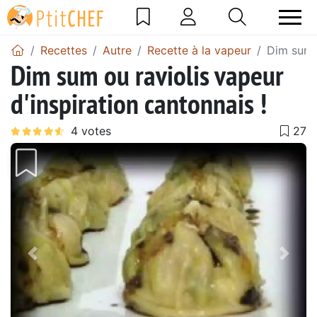
Recettes
Autre
Recette à la vapeur
Dim sum o
Dim sum ou raviolis vapeur
d'inspiration cantonnais !
Précédent
Suiv