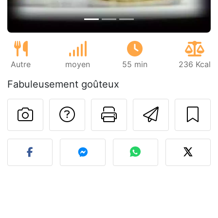
Autre
moyen
55 min
236 Kcal
Fabuleusement goûteux
Poser une question
Imprimer cet
Envoyer
Publier votre photo de cet