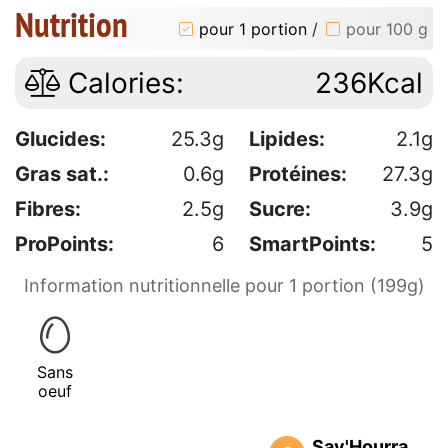
Nutrition
pour 1 portion
/
pour 100 g
Calories:
236Kcal
Glucides:
25.3g
Lipides:
2.1g
Gras sat.:
0.6g
Protéines:
27.3g
Fibres:
2.5g
Sucre:
3.9g
ProPoints:
6
SmartPoints:
5
Information nutritionnelle pour 1 portion (199g)
Sans
oeuf
Sav'Hourra