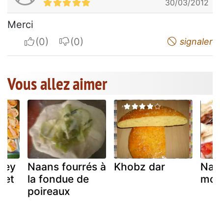
30/03/2012
Merci
I apreciate
I do not appreciate
signaler
Vous allez aimer
ney
Naans fourrés à
Khobz dar
Naa
 et
la fondue de
moz
poireaux