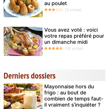
au poulet
Vous avez voté : voici
votre repas préféré pour
un dimanche midi
Derniers dossiers
Mayonnaise hors du
frigo : au bout de
combien de temps faut-
il vraiment s’inquiéter ?