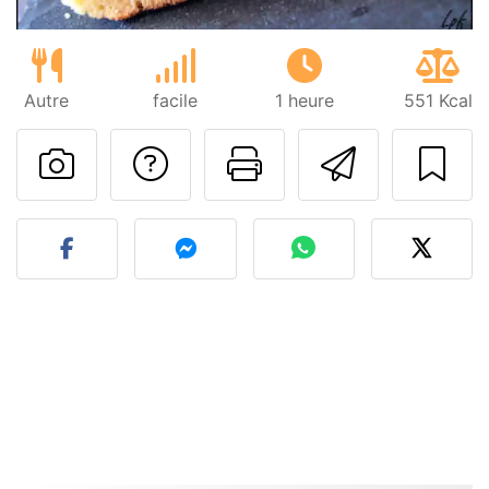
Autre
facile
1 heure
551 Kcal
Poser une question
Imprimer cet
Envoyer
Publier votre photo de cet