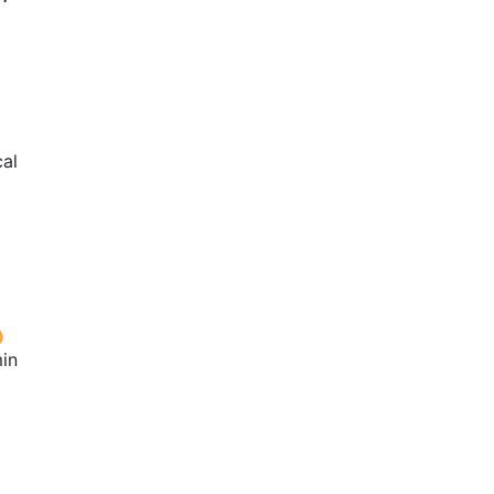
cal
in