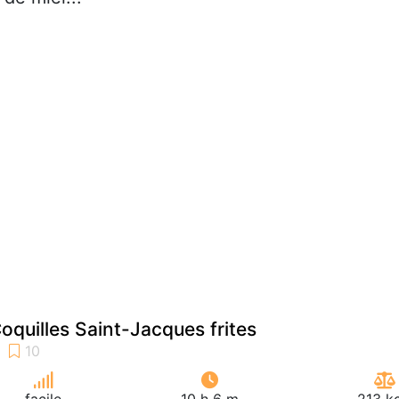
oquilles Saint-Jacques frites
facile
10 h 6 m
213 k