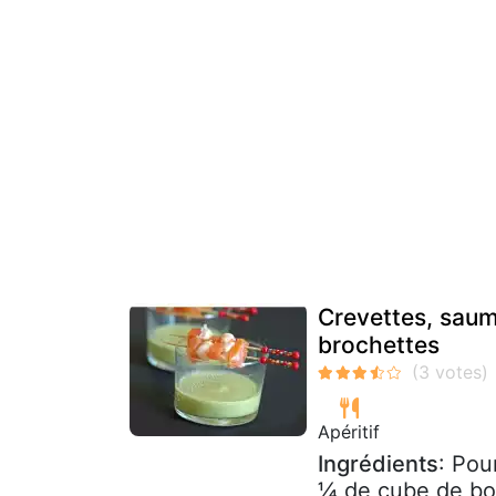
Crevettes, saum
brochettes
Apéritif
Ingrédients
: Pou
¼ de cube de bou