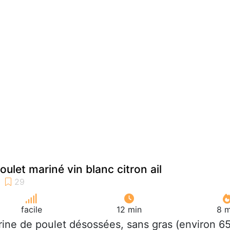
ulet mariné vin blanc citron ail
facile
12 min
8 m
trine de poulet désossées, sans gras (environ 6