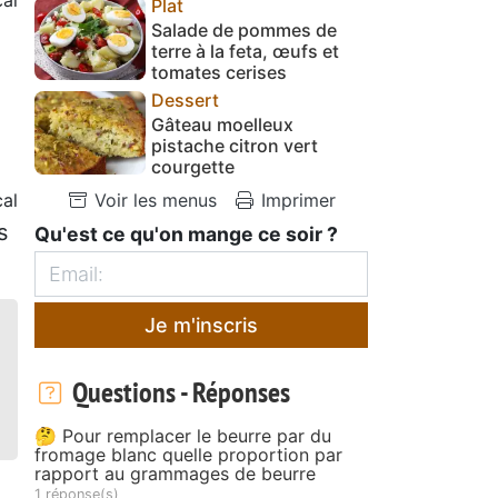
Plat
Salade de pommes de
terre à la feta, œufs et
tomates cerises
Dessert
Gâteau moelleux
pistache citron vert
courgette
cal
Voir les menus
Imprimer
s
Qu'est ce qu'on mange ce soir ?
Je m'inscris
Questions - Réponses
🤔 Pour remplacer le beurre par du
fromage blanc quelle proportion par
rapport au grammages de beurre
1 réponse(s)