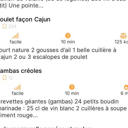
it) Une pointe...
oulet façon Cajun
facile
10 min
125 k
aourt nature 2 gousses d'ail 1 belle cuillère à
ajun 2 ou 3 escalopes de poulet
gambas créoles
facile
10 min
6 m
crevettes géantes (gambas) 24 petits boudin
 marinade : 25 cl de vin blanc 2 cuillères à soupe
piment rouge...