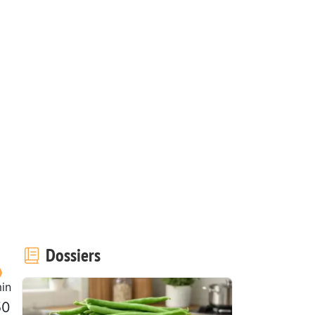
Dossiers
in
50