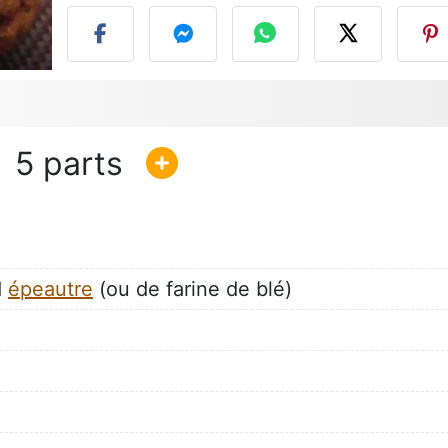
5
d
épeautre
(ou de farine de blé)