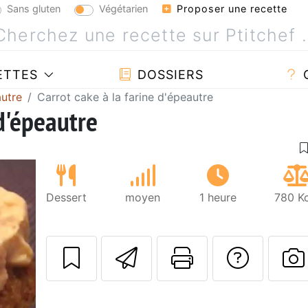
Sans gluten
Végétarien
Proposer une recette
ETTES
DOSSIERS
utre
Carrot cake à la farine d'épeautre
 d'épeautre
Dessert
moyen
1 heure
780 Kc
Envoyer cette r
Imprimer c
Poser
P