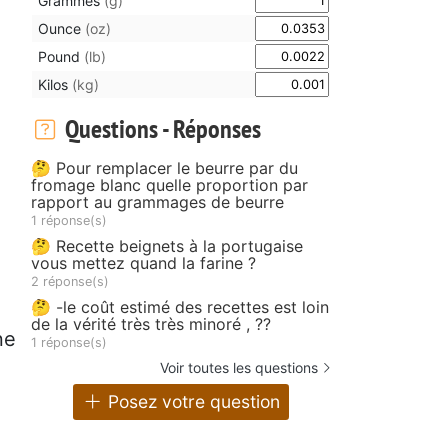
Grammes
(g)
Ounce
(oz)
Pound
(lb)
Kilos
(kg)
Questions - Réponses
🤔 Pour remplacer le beurre par du
fromage blanc quelle proportion par
rapport au grammages de beurre
1 réponse(s)
🤔 Recette beignets à la portugaise
vous mettez quand la farine ?
2 réponse(s)
🤔 -le coût estimé des recettes est loin
de la vérité très très minoré , ??
ne
1 réponse(s)
Voir toutes les questions
Posez votre question