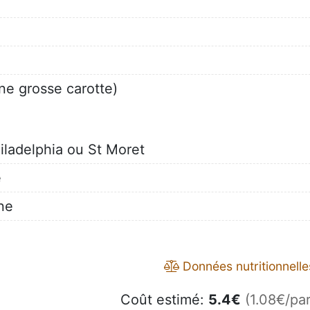
ne grosse carotte)
iladelphia ou St Moret
e
une
Données nutritionnelle
Coût estimé:
5.4
€
(1.08€/par