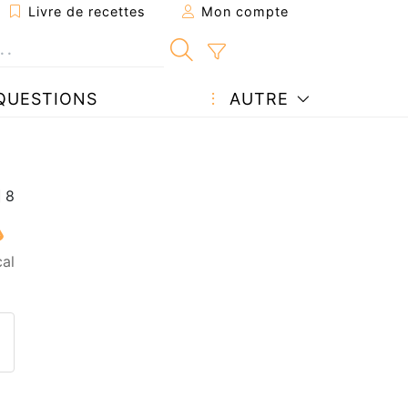
Livre de recettes
Mon compte
QUESTIONS
AUTRE
al
ecette à un ami
ette page
 une question à l'auteur
ublier votre photo de cette r