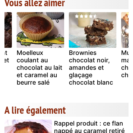
Vous allez aimer
lat
Moelleux
Brownies
Muf
 et
coulant au
chocolat noir,
mar
chocolat au lait
amandes et
chu
et caramel au
glaçage
cho
beurre salé
chocolat blanc
A lire également
Rappel produit : ce flan
nappé au caramel retiré