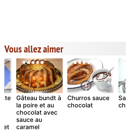
Vous allez aimer
ette
Gâteau bundt à
Churros sauce
Sau
e
la poire et au
chocolat
cho
chocolat avec
sauce au
e et
caramel