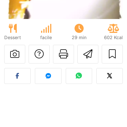
Dessert
facile
29 min
602 Kcal
Poser une question
Imprimer cet
Envoyer
Publier votre photo de cet