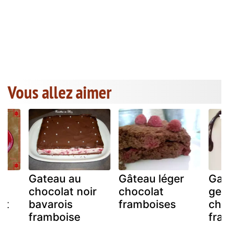
Vous allez aimer
Gateau au
Gâteau léger
Gat
ux
chocolat noir
chocolat
gen
et
bavarois
framboises
cho
framboise
fra