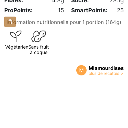
Fibres:
4.8g
Sucre:
28.1g
ProPoints:
15
SmartPoints:
25
Information nutritionnelle pour 1 portion (164g)
Végétarien
Sans fruit
à coque
Miamourdises
M