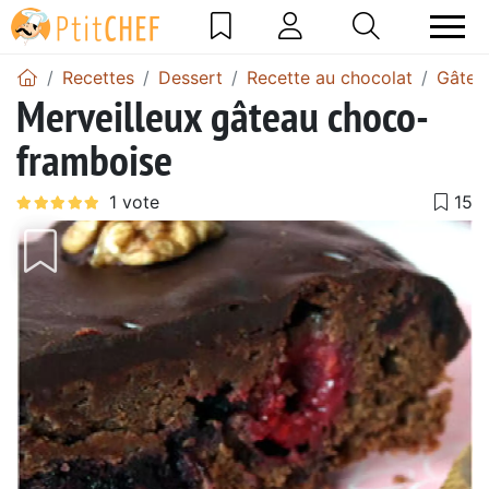
Recettes
Dessert
Recette au chocolat
Gâtea
Merveilleux gâteau choco-
framboise