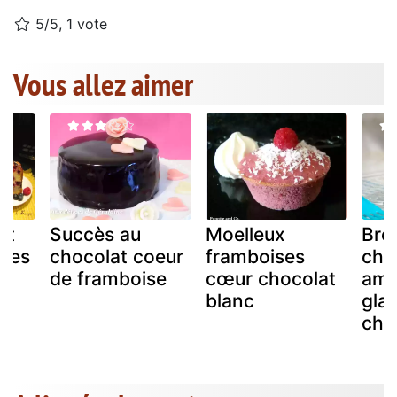
5/5, 1 vote
Vous allez aimer
dt
Succès au
Moelleux
Bro
ises
chocolat coeur
framboises
choc
de framboise
cœur chocolat
ama
blanc
gla
cho