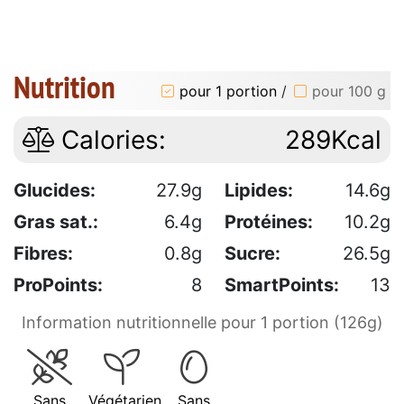
Nutrition
pour 1 portion
/
pour 100 g
Calories:
289Kcal
Glucides:
27.9g
Lipides:
14.6g
Gras sat.:
6.4g
Protéines:
10.2g
Fibres:
0.8g
Sucre:
26.5g
ProPoints:
8
SmartPoints:
13
Information nutritionnelle pour 1 portion (126g)
Sans
Végétarien
Sans