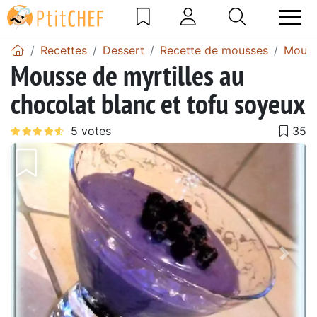
Recettes
Dessert
Recette de mousses
Mouss
Mousse de myrtilles au
chocolat blanc et tofu soyeux
Précédent
Suiv