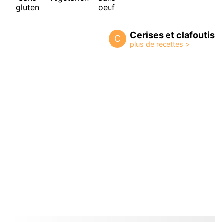
gluten
oeuf
Cerises et clafoutis
C