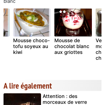
blanc
Mousse choco-
Mousse de
Ver
u
tofu soyeux au
chocolat blanc
mou
kiwi
aux griottes
cho
cho
es
A lire également
Attention : des
morceaux de verre