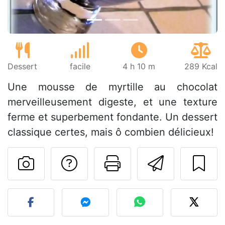
Dessert
facile
4 h 10 m
289 Kcal
Une mousse de myrtille au chocolat
merveilleusement digeste, et une texture
ferme et superbement fondante. Un dessert
classique certes, mais ô combien délicieux!
Poser une question
Imprimer cet
Envoyer
Publier votre photo de cet