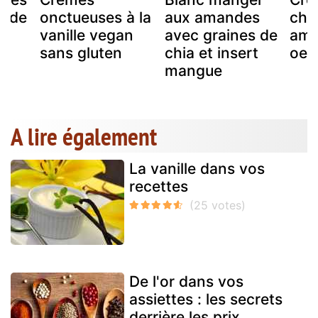
t de
onctueuses à la
aux amandes
choc
vanille vegan
avec graines de
ama
sans gluten
chia et insert
oeu
mangue
A lire également
La vanille dans vos
recettes
De l'or dans vos
assiettes : les secrets
derrière les prix