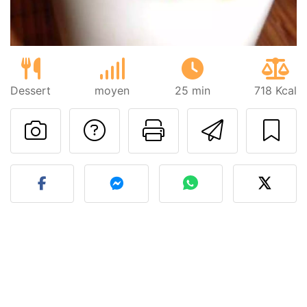
Dessert
moyen
25 min
718 Kcal
Poser une question
Imprimer cet
Envoyer
Publier votre photo de cet