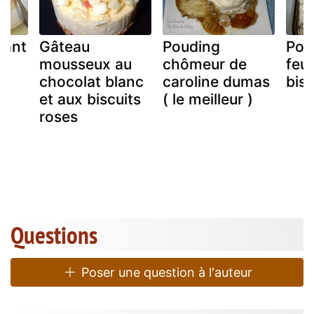
dant
Gâteau
Pouding
Pou
mousseux au
chômeur de
feui
chocolat blanc
caroline dumas
bis
et aux biscuits
( le meilleur )
roses
Questions
Poser une question à l'auteur