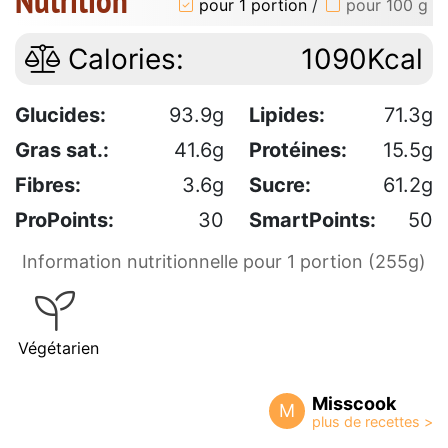
Nutrition
pour 1 portion
/
pour 100 g
Calories:
1090Kcal
Glucides:
93.9g
Lipides:
71.3g
Gras sat.:
41.6g
Protéines:
15.5g
Fibres:
3.6g
Sucre:
61.2g
ProPoints:
30
SmartPoints:
50
Information nutritionnelle pour 1 portion (255g)
Végétarien
Misscook
M