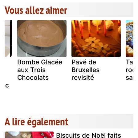
Vous allez aimer
Bombe Glacée
Pavé de
Tar
aux Trois
Bruxelles
roc
Chocolats
revisité
san
anc
A lire également
Biscuits de Noël faits